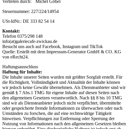
Vertreten durch: Michél Göbel
Steuernummer: 227/224/14954
USt-IdNr.: DE 333 82 54 14
Kontakt:
Telefon 0375/298 148
info(at)galeriecafe-zwickau.de
Besucht uns auch auf Facebook, Instagram und TikTok
Quelle: Erstellt mit dem Impressum-Generator GmbH & CO. KG
von eRecht24.
Haftungsausschluss
Haftung für Inhalte:
Die Inhalte unserer Seiten wurden mit größter Sorgfalt erstellt. Für
die Richtigkeit, Vollständigkeit und Aktualität der Inhalte können
wir jedoch keine Gewähr übernehmen. Als Diensteanbieter sind wir
gemäß § 7 Abs.1 TMG für eigene Inhalte auf diesen Seiten nach
den allgemeinen Gesetzen verantwortlich. Nach §§ 8 bis 10 TMG
sind wir als Diensteanbieter jedoch nicht verpflichtet, übermittelte
oder gespeicherte fremde Informationen zu überwachen oder nach
Umständen zu forschen, die auf eine rechtswidrige Tätigkeit
hinweisen. Verpflichtungen zur Entfernung oder Sperrung der
Nutzung von Informationen nach den allgemeinen Gesetzen bleiben
hiervon unberührt. Eine diesbezügliche Haftung ist jedoch erst ab