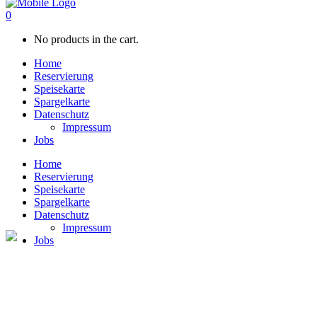
0
No products in the cart.
Home
Reservierung
Speisekarte
Spargelkarte
Datenschutz
Impressum
Jobs
Home
Reservierung
Speisekarte
Spargelkarte
Datenschutz
Impressum
Jobs
Speisekarte
“Der Fleischi by Elfruth” die Fleischerei in Crossen, unser starker